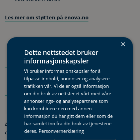
Les mer om støtten på enova.no
×
Hvilke kostnader kan støttes?
Dette nettstedet bruker
informasjonskapsler
Støtten fra Enova kan dekke inntil 30%, og
Vi bruker informasjonskapsler for å
maksimalt 10 000 000 kr, av prosjektets
tilpasse innhold, annonser og analysere
trafikken vår. Vi deler også informasjon
kostnader.
om din bruk av nettstedet vårt med våre
Søknader prioriteres basert på søkt støttebeløp
annonserings- og analysepartnere som
og mål for energiforbedring.
kan kombinere den med annen
informasjon du har gitt dem eller som de
har samlet inn fra din bruk av tjenestene
Beskrivelse av hvilke kostnader Enova støtter, finnes i
deres.
Personvernerklæring
dokumentet «virkemiddel investeringsstøtte» på