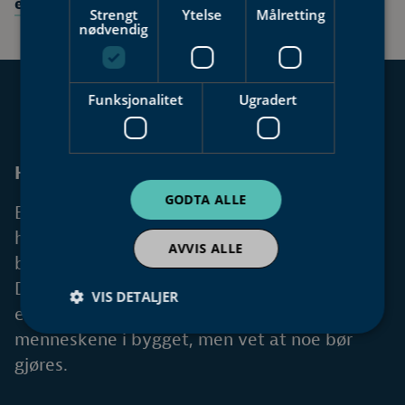
enova.no.
Strengt
Ytelse
Målretting
nødvendig
Funksjonalitet
Ugradert
Har du energityver i bygget ditt?
GODTA ALLE
Er du bygningseier og klar over at det er et
høyt energibruk i den daglige driften i
AVVIS ALLE
bygget?
Du ønsker antakelig ikke at nedskjæringer i
VIS DETALJER
energibruken skal minske komforten for
menneskene i bygget, men vet at noe bør
gjøres.