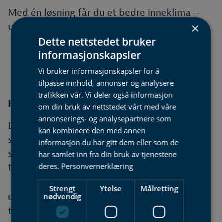
Med én løsning får du et bedre inneklima –
×
uansett sesong.
Dette nettstedet bruker
informasjonskapsler
Vi bruker informasjonskapsler for å
tilpasse innhold, annonser og analysere
trafikken vår. Vi deler også informasjon
Klar for både hetebølge og fotballfest?
om din bruk av nettstedet vårt med våre
annonserings- og analysepartnere som
Det er små grep som skal til for å gjøre
kan kombinere den med annen
sommeren enda bedre. Med riktig inneklima
informasjon du har gitt dem eller som de
slipper du å tilpasse deg varmen – varmen
har samlet inn fra din bruk av tjenestene
deres.
Personvernerklæring
tilpasser seg deg.
Strengt
Ytelse
Målretting
👉 Ta kontakt med oss for rådgivning og
nødvendig
tilbud på varmepumpe til ditt hjem.