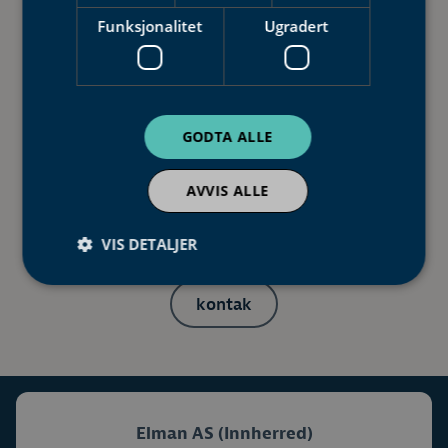
Funksjonalitet
Ugradert
GODTA ALLE
Få tilbud på varmepumpe
AVVIS ALLE
Kontakt oss via telefon, e-post eller
kontaktskjema.
VIS DETALJER
kontak
Elman AS (Innherred)