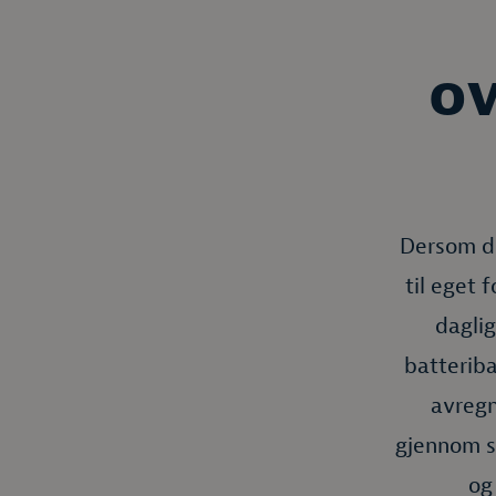
ov
Dersom du
til eget 
daglig
batteriba
avregn
gjennom s
og