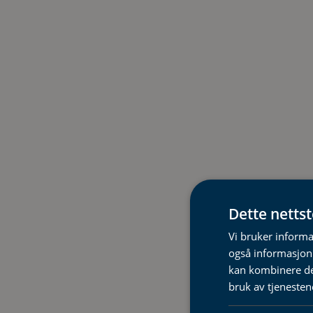
Dette netts
Vi bruker informa
også informasjon
kan kombinere de
bruk av tjenesten