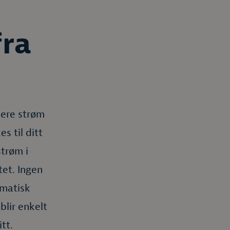
fra
sere strøm
s til ditt
strøm i
tet. Ingen
omatisk
lir enkelt
tt.