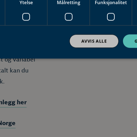
Ytelse
Målretting
Funksjonalitet
AVVIS ALLE
r installasjon
t og variabel
talt kan du
k.
anlegg her
Norge