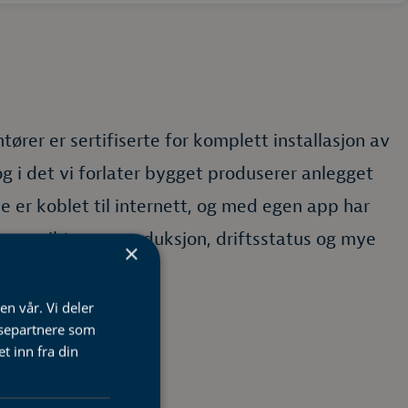
ører er sertifiserte for komplett installasjon av
og i det vi forlater bygget produserer anlegget
e er koblet til internett, og med egen app har
d oversikt over produksjon, driftsstatus og mye
×
en vår. Vi deler
ysepartnere som
 inn fra din