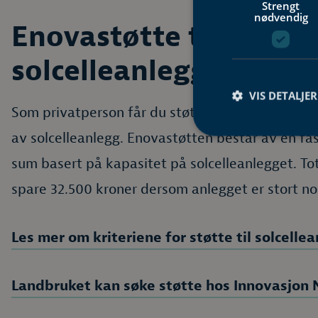
Strengt
nødvendig
Enovastøtte til
solcelleanlegg
VIS DETALJER
Som privatperson får du støtte gjennom Enova fo
av solcelleanlegg. Enovastøtten består av en fas
sum basert på kapasitet på solcelleanlegget. To
spare 32.500 kroner dersom anlegget er stort no
Les mer om kriteriene for støtte til solcelle
Landbruket kan søke støtte hos Innovasjon 