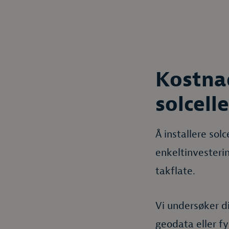
Kostna
solcell
Å installere sol
enkeltinvesterin
takflate.
Vi undersøker d
geodata eller fy