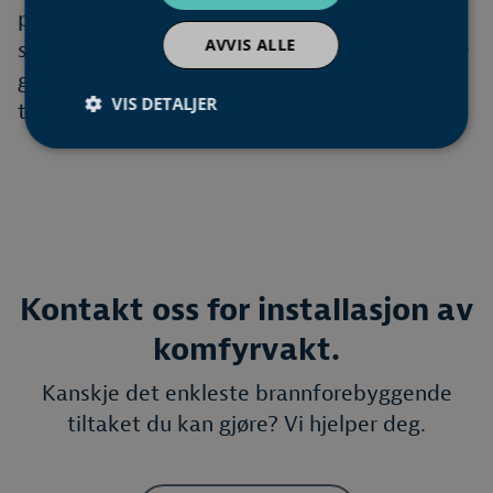
produkt som passer best for ditt kjøkken og
AVVIS ALLE
sørge for en sikker og varig installasjon. Dette
gir deg trygghet for at alt er i orden – både
VIS DETALJER
teknisk og i henhold til lovverket.
Kontakt oss for installasjon av
komfyrvakt.
Kanskje det enkleste brannforebyggende
tiltaket du kan gjøre? Vi hjelper deg.