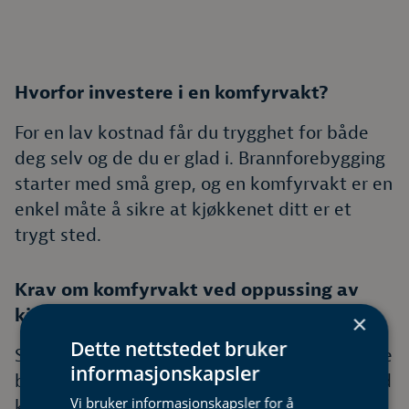
Hvorfor investere i en komfyrvakt?
For en lav kostnad får du trygghet for både
deg selv og de du er glad i. Brannforebygging
starter med små grep, og en komfyrvakt er en
enkel måte å sikre at kjøkkenet ditt er et
trygt sted.
Krav om komfyrvakt ved oppussing av
kjøkken
×
Dette nettstedet bruker
Siden 2010 har det vært et krav om at alle nye
informasjonskapsler
boliger og fritidsboliger skal være utstyrt med
Vi bruker informasjonskapsler for å
komfyrvakt. Dette gjelder også ved