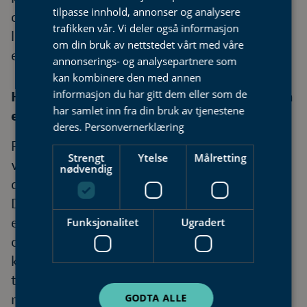
tilpasse innhold, annonser og analysere
oppussing av eldre kjøkken, dersom det
trafikken vår. Vi deler også informasjon
legges opp en ny elektrisk kurs til komfyren
om din bruk av nettstedet vårt med våre
eller platetoppen.
annonserings- og analysepartnere som
kan kombinere den med annen
informasjon du har gitt dem eller som de
Hvorfor må komfyrvakten monteres av en
har samlet inn fra din bruk av tjenestene
elektriker?
deres.
Personvernerklæring
For at komfyrvakten skal fungere riktig, og
Strengt
Ytelse
Målretting
være i samsvar med gjeldende forskrifter, må
nødvendig
den monteres av en autorisert elektriker.
Dette sikrer at den blir korrekt koblet til det
elektriske anlegget og plassert optimalt for å
Funksjonalitet
Ugradert
overvåke komfyren din. En feilmontert
komfyrvakt kan redusere funksjonaliteten og
tryggheten den skal gi. Våre elektrikere har
GODTA ALLE
nødvendig kompetanse til å vurdere hvilket