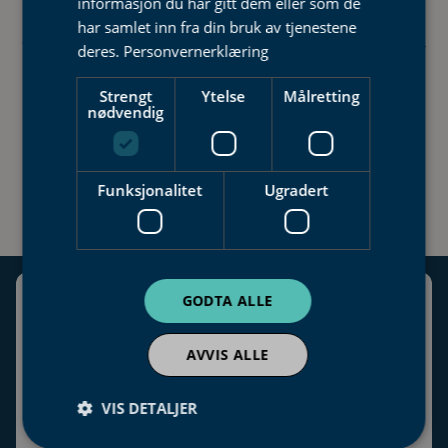
av ditt elektriske anlegg?
informasjon du har gitt dem eller som de
har samlet inn fra din bruk av tjenestene
Vi hjelper deg gjerne med enkel el-sjekk eller
deres.
Personvernerklæring
mer omfattende elektrisk kontroll for
Strengt
Ytelse
Målretting
dokumentasjon ved kjøp eller salg av bolig.
nødvendig
Bestill elektriker
Funksjonalitet
Ugradert
GODTA ALLE
Elman AS (Innherred)
Org nr: NO 897 400 952 MVA
AVVIS ALLE
innherred@elman.no
|
74 07 84 00
VIS DETALJER