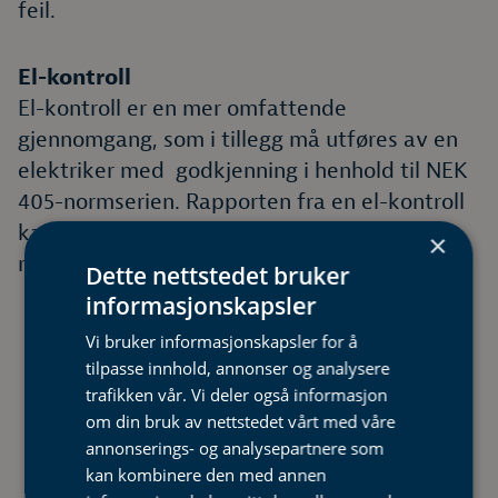
feil.
El-kontroll
El-kontroll er en mer omfattende
gjennomgang, som i tillegg må utføres av en
elektriker med godkjenning i henhold til NEK
405-normserien. Rapporten fra en el-kontroll
kan også sendes til forsikringsselskap for å
×
redusere forsikringspremien.
Dette nettstedet bruker
informasjonskapsler
Vi bruker informasjonskapsler for å
tilpasse innhold, annonser og analysere
trafikken vår. Vi deler også informasjon
om din bruk av nettstedet vårt med våre
annonserings- og analysepartnere som
Ønsker du hjelp med kontroll
kan kombinere den med annen